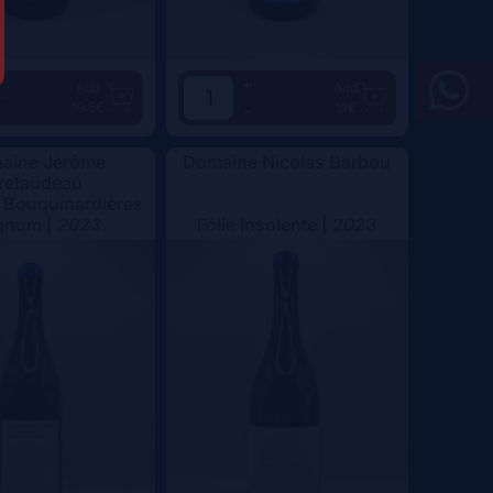
+
Add
Add
19.5€
19€
-
aine Jérôme
Domaine Nicolas Barbou
retaudeau
 Bouquinardières
gnum |
2023
Folie Insolente |
2023