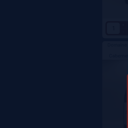
Color
+
-
Domaine 
Cabernet