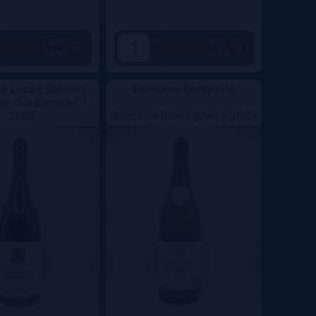
+
Add
Add
16.5€
14.5€
-
e Lucas Salmon
Domaine Delaporte
ir "La Bareille" |
2022
Sancerre Blanc Silex |
2023