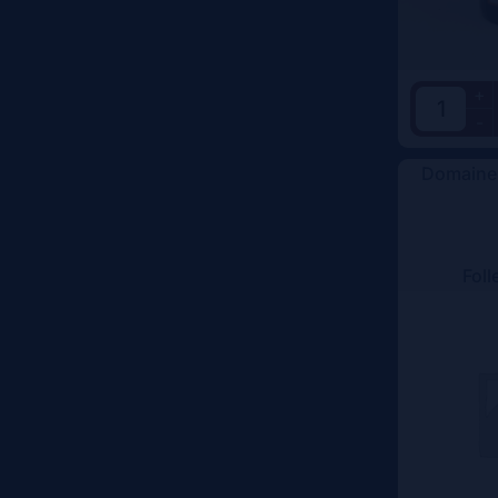
+
-
Domaine
Foll