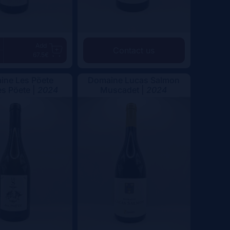
Add
Contact us
67.5€
ine Les Pöete
Domaine Lucas Salmon
es Pöete |
2024
Muscadet |
2024