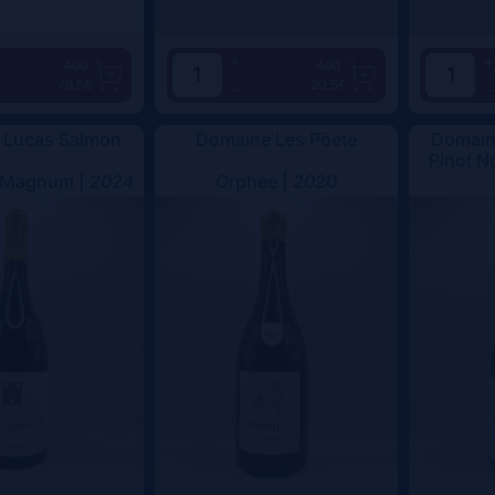
+
+
Add
Add
79.5€
20.5€
-
-
 Lucas Salmon
Domaine Les Pöete
Domain
Pinot No
 Magnum |
2024
Orphée |
2020