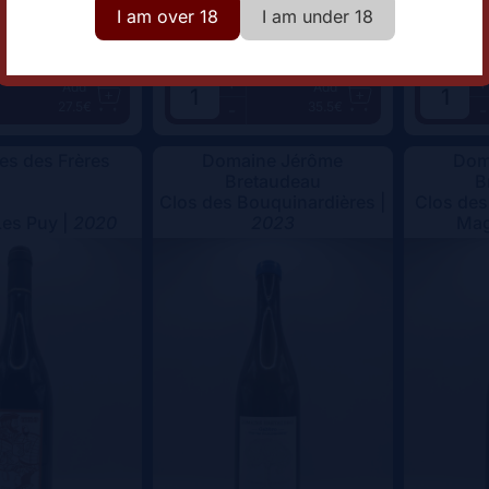
I am over 18
I am under 18
+
+
Add
Add
27.5€
35.5€
-
-
s des Frères
Domaine Jérôme
Dom
Bretaudeau
B
Clos des Bouquinardières |
Clos des
Les Puy |
2020
2023
Ma