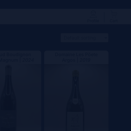
Profile
Cart
aud Boudignon
Domaine Les Pöete
 Magnum |
2024
Argos |
2019