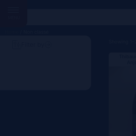
MENU
Home
/ Non classé
Showing 1–2
Filter by
Thibau
Search
Anj
Price
Domain
Country
Region
Vintage