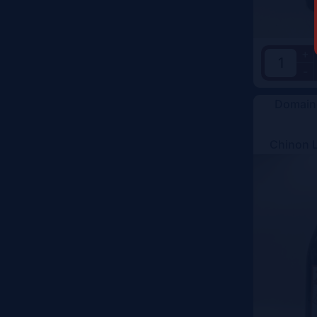
+
-
Domaine
Chinon 