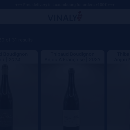
+++ Free delivery in Luxembourg for orders >100€ +++
0 of 31 results
d Boudignon
Thibaud Boudignon
Thib
ou |
2024
Anjou A Françoise |
2023
Anjou