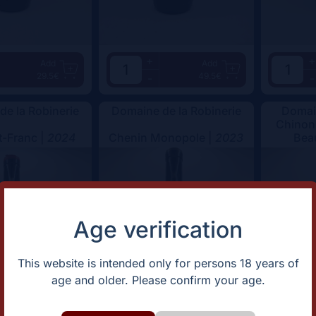
+
+
Add
Add
29.5€
49.5€
-
-
de la Robinerie
Domaine de la Robinerie
Domai
Chinon
-Franc |
2024
Chenin Monopole |
2023
Bea
Age verification
This website is intended only for persons 18 years of
age and older. Please confirm your age.