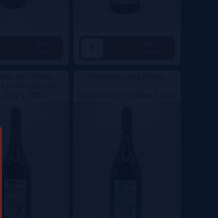
+
Add
Add
62€
28.5€
-
nes des Frères
Domaines des Frères
 Les Moulins de
u Puy |
2020
Chinon Les Pucelles |
2021