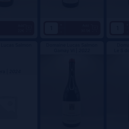
+
+
Add
Add
22€
30.5€
-
-
 Lucas Salmon
Domaine Lucas Salmon
Doma
Gamay VI |
2022
Le S d
era |
2024